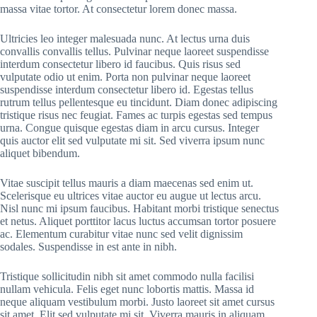
massa vitae tortor. At consectetur lorem donec massa.
Ultricies leo integer malesuada nunc. At lectus urna duis
convallis convallis tellus. Pulvinar neque laoreet suspendisse
interdum consectetur libero id faucibus. Quis risus sed
vulputate odio ut enim. Porta non pulvinar neque laoreet
suspendisse interdum consectetur libero id. Egestas tellus
rutrum tellus pellentesque eu tincidunt. Diam donec adipiscing
tristique risus nec feugiat. Fames ac turpis egestas sed tempus
urna. Congue quisque egestas diam in arcu cursus. Integer
quis auctor elit sed vulputate mi sit. Sed viverra ipsum nunc
aliquet bibendum.
Vitae suscipit tellus mauris a diam maecenas sed enim ut.
Scelerisque eu ultrices vitae auctor eu augue ut lectus arcu.
Nisl nunc mi ipsum faucibus. Habitant morbi tristique senectus
et netus. Aliquet porttitor lacus luctus accumsan tortor posuere
ac. Elementum curabitur vitae nunc sed velit dignissim
sodales. Suspendisse in est ante in nibh.
Tristique sollicitudin nibh sit amet commodo nulla facilisi
nullam vehicula. Felis eget nunc lobortis mattis. Massa id
neque aliquam vestibulum morbi. Justo laoreet sit amet cursus
sit amet. Elit sed vulputate mi sit. Viverra mauris in aliquam