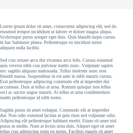
Lorem ipsum dolor sit amet, consectetur adipiscing elit, sed do
eiusmod tempor incididunt ut labore et dolore magna aliqua.
Scelerisque purus semper eget duis. Quis blandit turpis cursus
in hac habitasse platea. Pellentesque eu tincidunt tortor
aliquam nulla facilisi.
Sed cras ornare arcu dui vivamus arcu felis. Cursus euismod
quis viverra nibh cras pulvinar mattis nunc. Vulputate sapien
nec sagittis aliquam malesuada. Tellus molestie nunc non
blandit massa. Suspendisse in est ante in nibh mauris cursus.
Erat pellentesque adipiscing commodo elit at imperdiet dui
accumsan. Duis at tellus at urna. Rutrum quisque non tellus
orci ac auctor augue mauris. At tellus at urna condimentum
mattis pellentesque id nibh tortor.
Sagittis purus sit amet volutpat. Commodo elit at imperdiet
dui. Non odio euismod lacinia at quis risus sed vulputate odio.
Adipiscing elit pellentesque habitant morbi. Etiam sit amet nisl
purus in mollis. Nam at lectus urna duis. Aliquet eget sit amet
tellus cras adipiscing enim eu turpis. Facilisis mauris sit amet